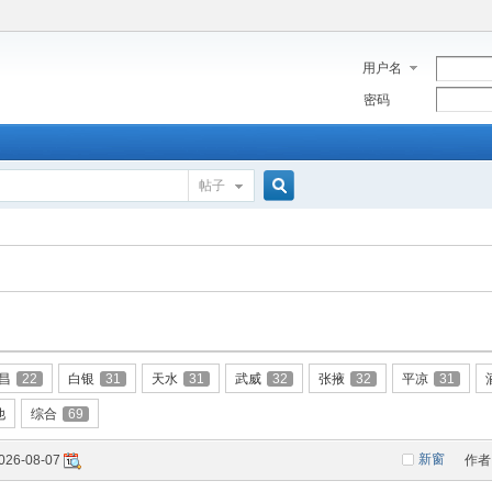
用户名
密码
帖子
搜
索
昌
22
白银
31
天水
31
武威
32
张掖
32
平凉
31
他
综合
69
新窗
026-08-07
作者