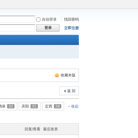
自动登录
找回密码
登录
立即注册
收藏本版
返 回
酒泉
32
庆阳
31
定西
28
收起
回复/查看
最后发表