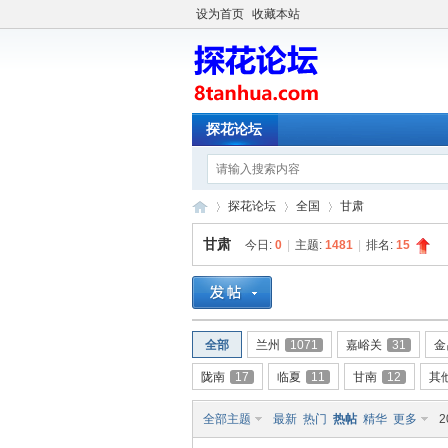
设为首页
收藏本站
探花论坛
探花论坛
全国
甘肃
甘肃
今日:
0
|
主题:
1481
|
排名:
15
探
»
›
›
全部
兰州
1071
嘉峪关
31
金
陇南
17
临夏
11
甘南
12
其
全部主题
最新
热门
热帖
精华
更多
2